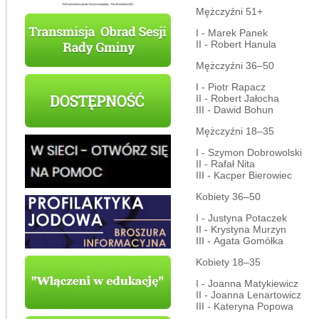
Mężczyźni 51+
I - Marek Panek
II - Robert Hanula
Mężczyźni 36–50
I - Piotr Rapacz
II - Robert Jałocha
III - Dawid Bohun
Mężczyźni 18–35
I - Szymon Dobrowolski
II - Rafał Nita
III - Kacper Bierowiec
Kobiety 36–50
I - Justyna Potaczek
II - Krystyna Murzyn
III - Agata Gomółka
Kobiety 18–35
I - Joanna Matykiewicz
II - Joanna Lenartowicz
III - Kateryna Popowa