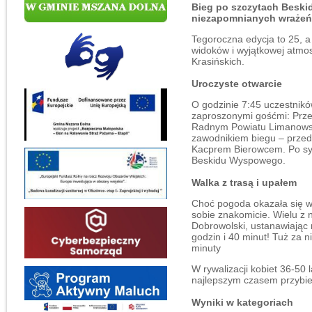
Bieg po szczytach Beski
niezapomnianych wrażeń
Tegoroczna edycja to 25, a
widoków i wyjątkowej atmos
Krasińskich.
Uroczyste otwarcie
O godzinie 7:45 uczestnikó
zaproszonymi gośćmi: Prz
Radnym Powiatu Limanowsk
zawodnikiem biegu – prze
Kacprem Bierowcem. Po sym
Beskidu Wyspowego.
Walka z trasą i upałem
Choć pogoda okazała się w
sobie znakomicie. Wielu z 
Dobrowolski, ustanawiając 
godzin i 40 minut! Tuż za 
minuty
W rywalizacji kobiet 36-50 
najlepszym czasem przybie
Wyniki w kategoriach