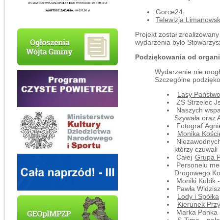
Gorce24
Telewizja Limanows
Projekt został zrealizowa
wydarzenia było Stowarzysz
Podziękowania od organ
Wydarzenie nie mogło
Szczególne podzięko
Lasy Państw
ZS Strzelec 
Naszych wspani
Szywała oraz A
Fotograf Agni
Monika Kości
Niezawodnyc
którzy czuwali
Całej
Grupa 
Personelu med
Drogowego Kom
Moniki Kubik 
Pawła Widzis
Lody i Spółka
Kierunek Przy
Marka Panka -