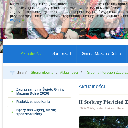
Nie wiadomo, czy to te piękne, barwne, paradne ubrania, w które na Zagór
stroją się Zagórzanie, czy to atmosfera wydarzenia, czy muzyka i śpiew - pro
zagórzańskich serc, czy dobra, poobiednia pora, czy jakaś wyjątkowa aura s
przychodzącym na comiesięczną, regionalną Eucharystię uśmiech nie schod
więcej
Aktualności
Samorząd
Gmina Mszana Dolna
Strona główna
Aktualności
II Srebrny Pierścień Zagórz
Jesteś:
Aktualności
Zapraszamy na Święto Gminy
Mszana Dolna 2026!
II Srebrny Pierścień 
Radość ze spotkania
09/09/2025, dodał:
Łukasz Baran
Łączy nas więcej, niż się
spodziewaliśmy!