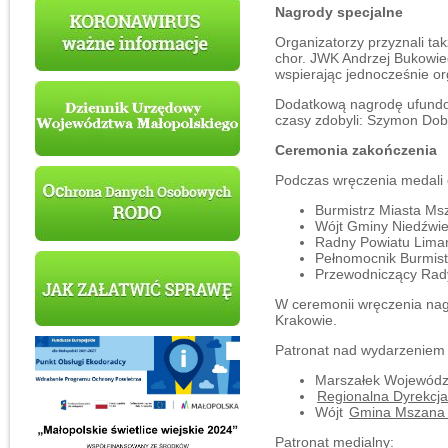
Nagrody specjalne
Organizatorzy przyznali tak
chor. JWK Andrzej Bukowie
wspierając jednocześnie or
Dodatkową nagrodę ufundo
czasy zdobyli: Szymon Dob
Ceremonia zakończenia
Podczas wręczenia medali o
Burmistrz Miasta Ms
Wójt Gminy Niedźwie
Radny Powiatu Liman
Pełnomocnik Burmist
Przewodniczący Rady
W ceremonii wręczenia nag
Krakowie.
Patronat nad wydarzeniem o
Marszałek Wojewód
Regionalna Dyrekcj
Wójt
Gmina Mszana 
Patronat medialny: